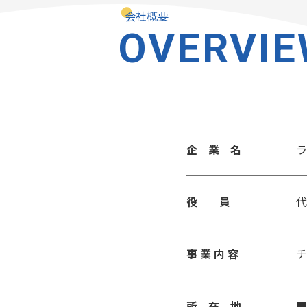
会社概要
OVERVI
企 業 名
ラ
役 員
代
事 業 内 容
チ
所 在 地
■