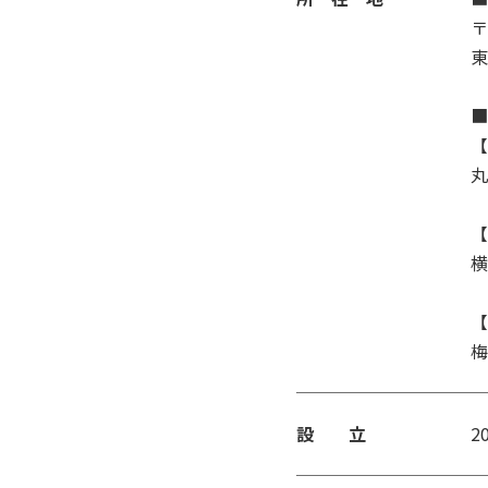
〒
東
■
【
丸
【
横
【
梅
設 立
2